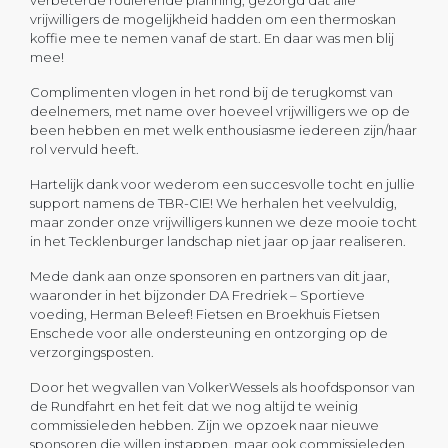
verbeterde roulerende planning, gezorgd dat alle
vrijwilligers de mogelijkheid hadden om een thermoskan
koffie mee te nemen vanaf de start. En daar was men blij
mee!
Complimenten vlogen in het rond bij de terugkomst van
deelnemers, met name over hoeveel vrijwilligers we op de
been hebben en met welk enthousiasme iedereen zijn/haar
rol vervuld heeft.
Hartelijk dank voor wederom een succesvolle tocht en jullie
support namens de TBR-CIE! We herhalen het veelvuldig,
maar zonder onze vrijwilligers kunnen we deze mooie tocht
in het Tecklenburger landschap niet jaar op jaar realiseren.
Mede dank aan onze sponsoren en partners van dit jaar,
waaronder in het bijzonder DA Fredriek – Sportieve
voeding, Herman Beleef! Fietsen en Broekhuis Fietsen
Enschede voor alle ondersteuning en ontzorging op de
verzorgingsposten.
Door het wegvallen van VolkerWessels als hoofdsponsor van
de Rundfahrt en het feit dat we nog altijd te weinig
commissieleden hebben. Zijn we opzoek naar nieuwe
sponsoren die willen instappen, maar ook commissieleden