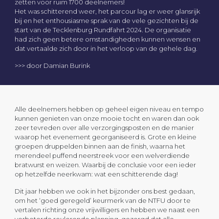
zetten voor ruim 1700 deelnemers!
Het was schitterend weer, het parcour lag er weer glansrijk
bij en het enthousiasme sprak van de vele gezichten bij de
start van de Tecklenburg Rundfahrt 2024. De organisatie
had zich geen betere omstandigheden kunnen wensen en
dat vertaalde zich door in het verloop van de gehele dag.
>>> door Damian Burink
Alle deelnemers hebben op geheel eigen niveau en tempo
kunnen genieten van onze mooie tocht en waren dan ook
zeer tevreden over alle verzorgingsposten en de manier
waarop het evenement georganiseerd is. Grote en kleine
groepen druppelden binnen aan de finish, waarna het
merendeel puffend neerstreek voor een welverdiende
bratwurst en weizen. Waarbij de conclusie voor een ieder
op hetzelfde neerkwam: wat een schitterende dag!
Dit jaar hebben we ook in het bijzonder ons best gedaan,
om het ‘goed geregeld’ keurmerk van de NTFU door te
vertalen richting onze vrijwilligers en hebben we naast een