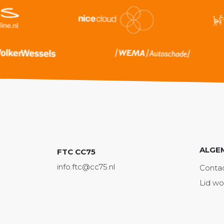
ALGE
FTC CC75
info.ftc@cc75.nl
Conta
Lid w