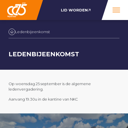
LID WORDEN
Ledenbijeenkomst
LEDENBIJEENKOMST
Op woensdag 25 september is de algemene
ledenvergadering.
Aanvang 19.30u in de kantine van NKC