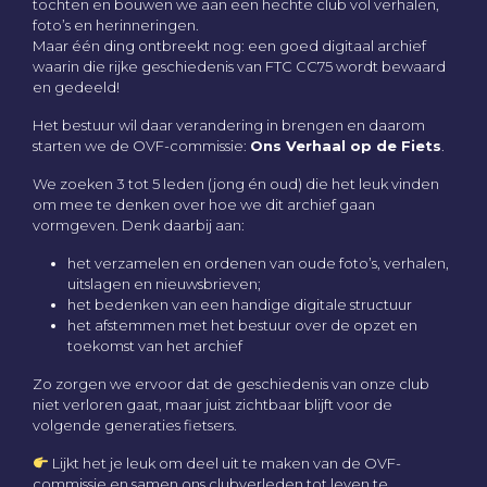
tochten en bouwen we aan een hechte club vol verhalen,
foto’s en herinneringen.
Maar één ding ontbreekt nog: een goed digitaal archief
waarin die rijke geschiedenis van FTC CC75 wordt bewaard
en gedeeld!
Het bestuur wil daar verandering in brengen en daarom
starten we de OVF-commissie:
Ons Verhaal op de Fiets
.
We zoeken 3 tot 5 leden (jong én oud) die het leuk vinden
om mee te denken over hoe we dit archief gaan
vormgeven. Denk daarbij aan:
het verzamelen en ordenen van oude foto’s, verhalen,
uitslagen en nieuwsbrieven;
het bedenken van een handige digitale structuur
het afstemmen met het bestuur over de opzet en
toekomst van het archief
Zo zorgen we ervoor dat de geschiedenis van onze club
niet verloren gaat, maar juist zichtbaar blijft voor de
volgende generaties fietsers.
Lijkt het je leuk om deel uit te maken van de OVF-
commissie en samen ons clubverleden tot leven te