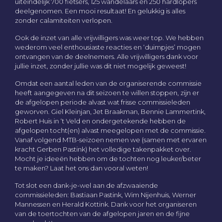
uiteindelijk 700 fietsers, 125 wandelaars en 250 hardlopers
deelgenomen. Een mooi resultaat! En gelukkig is alles
zonder calamiteiten verlopen.
Ook de inzet van alle vrijwilligers was weer top. We hebben
wederom veel enthousiaste reacties en ‘duimpjes’ mogen
ontvangen van de deelnemers. Alle vrijwilligers dank voor
jullie inzet, zonder jullie was dit niet mogelijk geweest!
Omdat een aantal leden van de organiserende commissie
heeft aangegeven na dit seizoen te willen stoppen, zijn er
de afgelopen periode alvast wat frisse commissieleden
geworven. Giel Kleinjan, Jet Braakman, Bennie Lammertink,
Robert Huis in ‘t Veld en ondergetekende hebben de
afgelopen tocht(en) alvast meegelopen met de commissie.
Vanaf volgend MTB-seizoen nemen we (samen met ervaren
kracht Gerben Pastink) het volledige takenpakket over.
Mocht je ideeën hebben om de tochten nog leuker/beter
te maken? Laat het ons dan vooral weten!
Tot slot een dank-je-wel aan de afzwaaiende
commissieleden: Bastiaan Pastink, Wim Nijenhuis, Werner
Mannessen en Herald Kottink. Dank voor het organiseren
van de toertochten van de afgelopen jaren en de fijne