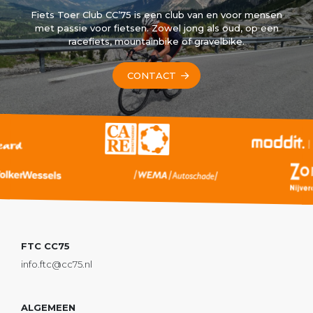
Fiets Toer Club CC’75 is een club van en voor mensen
met passie voor fietsen. Zowel jong als oud, op een
racefiets, mountainbike of gravelbike.
CONTACT
FTC CC75
info.ftc@cc75.nl
ALGEMEEN